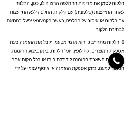
הלקוח לסמן את מדיניות ההחלפה הרצויה לו, כגון, החלפה
לאחר התייעצות (טלפונית) עם הלקוח, החלפה ללא התייעצות
עם הלקוח או איסור על החלפה, כאשר הקמעונאי יפעל בהתאם
לבחירת הלקוח.
6.
הלקוח מתחייב כי הוא או מי מטעמו יקבל את ההזמנה בעת
אספקת המוצרים. לחילופין, יוכל הלקוח, בזמן ביצוע ההזמנה,
לאשר את השארת ההזמנה ליד דלת ביתו או בכל מקום אחר
הסמוך למענו. בזמן אספקת ההזמנה או איסוף עצמי על ידי
הלקוח, הקמעונאי או מבצע המשלוח מטעמו רשאים לבקש
מהלקוח או מהנציג המורשה להציג תעודת זהות ו/או את כרטיס
האשראי ששימש לביצוע ההזמנה הרלבנטית.
7.
יובהר, כי במידה ובעת מועד אספקת המוצרים, לא יהיה
הלקוח ו/או מי מטעמו במען אליו הזמין את משלוח המוצרים,
והלקוח לא אישר בעת ביצוע ההזמנה כי הינו מאשר השארת