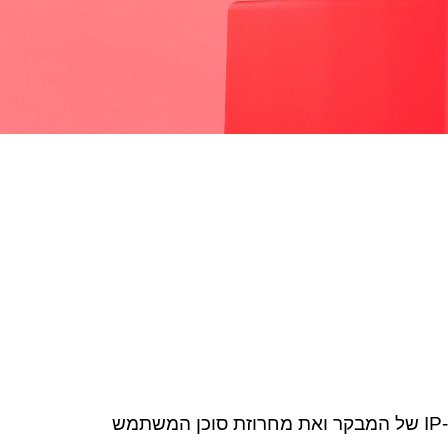
כאשר מבקרים משאירים הערות באתר אנו אוספים את הנתונים המוצגים בטופס ההערות, וגם את כתובת ה-IP של המבקר ואת מחרוזת סוכן המשתמש