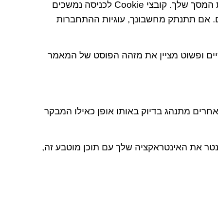
כאשר אתה מתחבר, אנו גם נגדיר מספר עוגיות כדי לשמור את פרטי ההתחברות שלך ואת אפשרויות תצוגת המסך שלך. קובצי Cookie לכניסה נמשכים
ם. אם תתנתק מחשבונך, עוגיות ההתחברות
 בדפדפן שלך. קובץ cookie זה אינו כולל נתונים אישיים ופשוט מציין את מזהה הפוסט של המאמר
אחרים מתנהג בדיוק באותו אופן כאילו המבקר
 להטמיע מעקב נוסף של צד שלישי ולנטר את האינטראקציה שלך עם תוכן מוטבע זה,