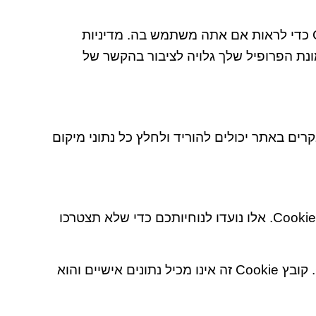
מחרוזת אנונימית שנוצרה מכתובת האימייל שלך (נקראת גם hash) עשויה להיות מסופקת לשירות Gravatar כדי לראות אם אתה משתמש בה. מדיניות
נת הפרופיל שלך גלויה לציבור בהקשר של
ות לאתר, עליך להימנע מהעלאת תמונות עם נתוני מיקום מוטבעים (EXIF GPS). המבקרים באתר יכולים להוריד ולחלץ כל נתוני מיקום
אם תשאיר תגובה באתר שלנו, תוכל להצטרף לשמירת שמך, כתובת הדואר האלקטרוני והאתר שלך בקובצי Cookie. אלו נועדו לנוחיותכם כדי שלא תצטרכו
אם תבקר בדף ההתחברות שלנו, נגדיר קובץ Cookie זמני כדי לקבוע אם הדפדפן שלך מקבל קובצי Cookie. קובץ Cookie זה אינו מכיל נתונים אישיים והוא